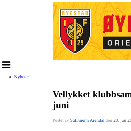
Veksle
navigasjon
Nyheter
Vellykket klubbsam
juni
Postet av
Stifinner'n Arendal
den
20. jun 2