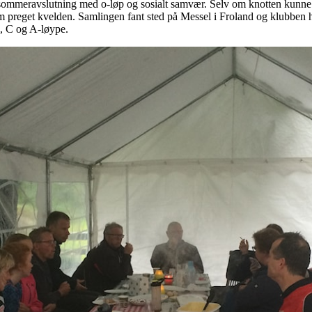
ommeravslutning med o-løp og sosialt samvær. Selv om knotten kunne
som preget kvelden. Samlingen fant sted på Messel i Froland og klubbe
, C og A-løype.