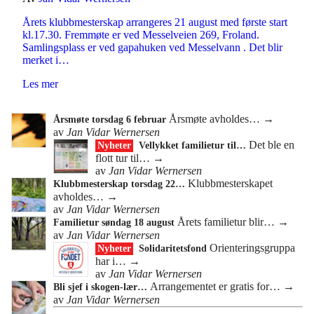
Årets klubbmesterskap arrangeres 21 august med første start
kl.17.30. Fremmøte er ved Messelveien 269, Froland.
Samlingsplass er ved gapahuken ved Messelvann . Det blir
merket i…
Les mer
Årsmøte avholdes…
→
Årsmøte torsdag 6 februar
av
Jan Vidar Wernersen
Det ble en
Nyheter
Vellykket familietur til…
flott tur til…
→
av
Jan Vidar Wernersen
Klubbmesterskapet
Klubbmesterskap torsdag 22…
avholdes…
→
av
Jan Vidar Wernersen
Årets familietur blir…
→
Familietur søndag 18 august
av
Jan Vidar Wernersen
Orienteringsgruppa
Nyheter
Solidaritetsfond
har i…
→
av
Jan Vidar Wernersen
Arrangementet er gratis for…
→
Bli sjef i skogen-lær…
av
Jan Vidar Wernersen