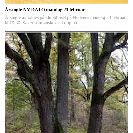
Årsmøte NY DATO mandag 23 februar
Årsmøte avholdes på klubbhuset på Nedenes mandag 23 februar
kl.19.30. Saker som ønskes tatt opp på…