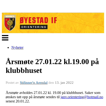
Veksle
navigasjon
Nyheter
Årsmøte 27.01.22 kl.19.00 på
klubbhuset
Postet av
Stifinner'n Arendal
den
13. jan 2022
Årsmøte avholdes 27.01.22 kl. 19.00 på klubbhuset. Saker som
ønskes tatt opp på årsmøte sendes til
janv.orientering@hotmail.no
senest 20.01.22.