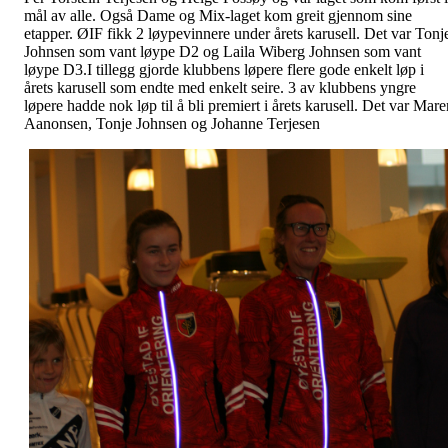
mål av alle. Også Dame og Mix-laget kom greit gjennom sine
etapper. ØIF fikk 2 løypevinnere under årets karusell. Det var Tonj
Johnsen som vant løype D2 og Laila Wiberg Johnsen som vant
løype D3.I tillegg gjorde klubbens løpere flere gode enkelt løp i
årets karusell som endte med enkelt seire. 3 av klubbens yngre
løpere hadde nok løp til å bli premiert i årets karusell. Det var Mare
Aanonsen, Tonje Johnsen og Johanne Terjesen