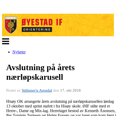
Veksle
navigasjon
Nyheter
Avslutning på årets
nærløpskarusell
Postet av
Stifinner'n Arendal
den
17. okt 2018
Hisøy OK arrangerte årets avslutning på nærløpskarusellen lørdag
13 oktober med sprint stafett i fra Hisøy skole. ØIF stilte med et
Herre-, Dame og Mix-lag. Herrelaget bestod av Kenneth Ånonsen,
Per Torstein Terjesen og Helge Fossøy og var laget som kom først i