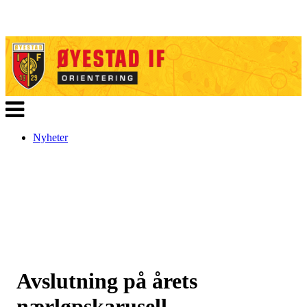
Veksle
navigasjon
Nyheter
Avslutning på årets
nærløpskarusell