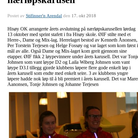
Postet av
Stifinner'n Arendal
den
17. okt 2018
Hisøy OK arrangerte årets avslutning på nærløpskarusellen lørdag
13 oktober med sprint stafett i fra Hisøy skole. ØIF stilte med et
Herre-, Dame og Mix-lag. Herrelaget bestod av Kenneth Ånonsen,
Per Torstein Terjesen og Helge Fossøy og var laget som kom først i
mål av alle. Også Dame og Mix-laget kom greit gjennom sine
etapper. ØIF fikk 2 løypevinnere under årets karusell. Det var Tonj
Johnsen som vant løype D2 og Laila Wiberg Johnsen som vant
løype D3.I tillegg gjorde klubbens løpere flere gode enkelt løp i
årets karusell som endte med enkelt seire. 3 av klubbens yngre
løpere hadde nok løp til å bli premiert i årets karusell. Det var Mare
Aanonsen, Tonje Johnsen og Johanne Terjesen