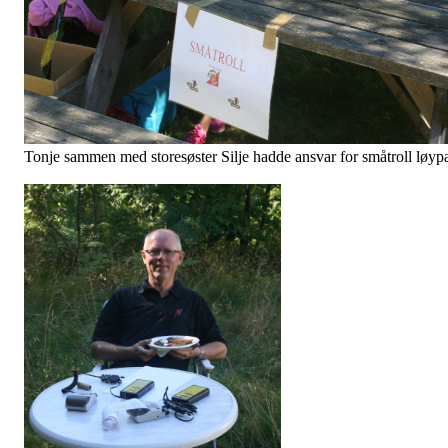
Tonje sammen med storesøster Silje hadde ansvar for småtroll løyp