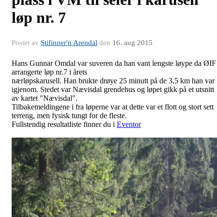
løp nr. 7
Postet av
Stifinner'n Arendal
den
16. aug 2015
Hans Gunnar Omdal var suveren da han vant lengste løype da ØIF
arrangerte løp nr.7 i årets
nærløpskarusell. Han brukte drøye 25 minutt på de 3,5 km han var
igjenom. Stedet var Nævisdal grendehus og løpet gikk på et utsnitt
av kartet "Nævisdal".
Tilbakemeldingene i fra løperne var at dette var et flott og stort sett
terreng, men fysisk tungt for de fleste.
Fullstendig resultatliste finner du i
Eventor