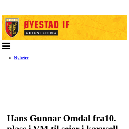
Veksle
navigasjon
Nyheter
Hans Gunnar Omdal fra10.
plass i VM til seier i karusell