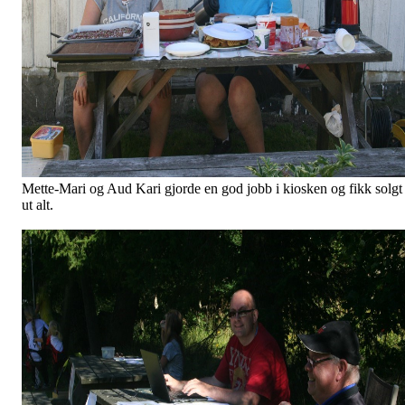
Mette-Mari og Aud Kari gjorde en god jobb i kiosken og fikk solgt
ut alt.