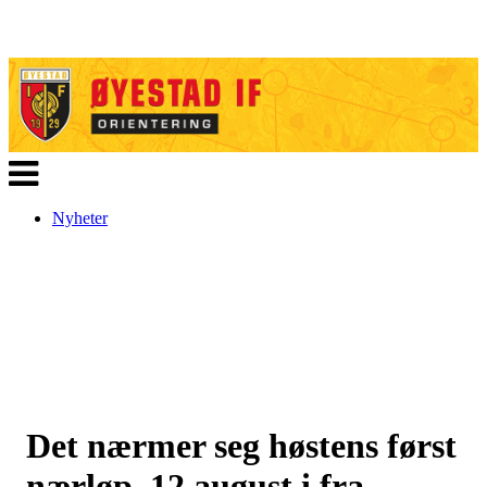
Veksle
navigasjon
Nyheter
Det nærmer seg høstens først
nærløp, 12 august i fra