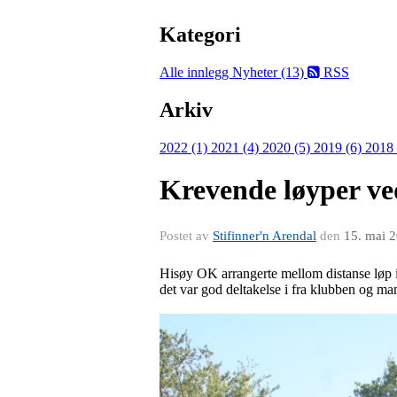
Kategori
Alle innlegg
Nyheter (13)
RSS
Arkiv
2022 (1)
2021 (4)
2020 (5)
2019 (6)
2018
Krevende løyper ved
Postet av
Stifinner'n Arendal
den
15. mai 
Hisøy OK arrangerte mellom distanse løp i
det var god deltakelse i fra klubben og ma