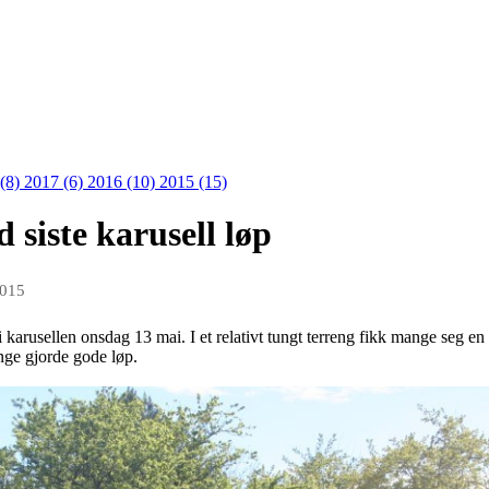
 (8)
2017 (6)
2016 (10)
2015 (15)
 siste karusell løp
2015
 karusellen onsdag 13 mai. I et relativt tungt terreng fikk mange seg 
nge gjorde gode løp.