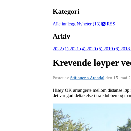
Kategori
Alle innlegg
Nyheter (13)
RSS
Arkiv
2022 (1)
2021 (4)
2020 (5)
2019 (6)
2018
Krevende løyper ved
Postet av
Stifinner'n Arendal
den
15. mai 
Hisøy OK arrangerte mellom distanse løp i
det var god deltakelse i fra klubben og ma