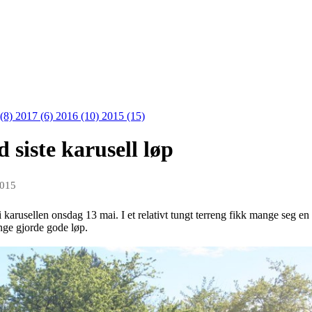
 (8)
2017 (6)
2016 (10)
2015 (15)
 siste karusell løp
2015
 karusellen onsdag 13 mai. I et relativt tungt terreng fikk mange seg 
nge gjorde gode løp.