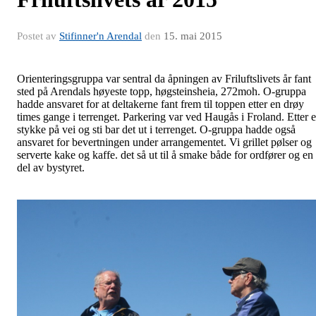
Postet av
Stifinner'n Arendal
den
15. mai 2015
Orienteringsgruppa var sentral da åpningen av Friluftslivets år fant
sted på Arendals høyeste topp, høgsteinsheia, 272moh. O-gruppa
hadde ansvaret for at deltakerne fant frem til toppen etter en drøy
times gange i terrenget. Parkering var ved Haugås i Froland. Etter e
stykke på vei og sti bar det ut i terrenget. O-gruppa hadde også
ansvaret for bevertningen under arrangementet. Vi grillet pølser og
serverte kake og kaffe. det så ut til å smake både for ordfører og en
del av bystyret.