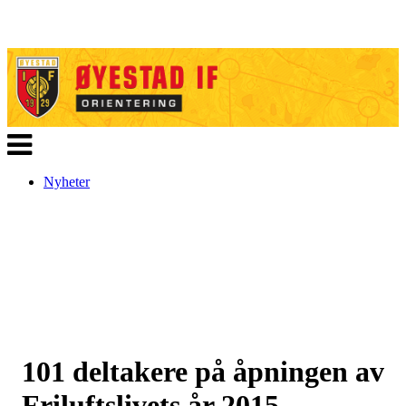
Veksle
navigasjon
Nyheter
101 deltakere på åpningen av
Friluftslivets år 2015