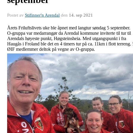
Postet av
Stifinner'n Arendal
den
14. sep 2021
Årets Friluftslivets uke ble åpnet med langtur søndag 5 september.
O-gruppa var medarrangør da Arendal kommune inviterte til tur til
Arendals høyeste punkt, Høgsteinsheia. Med utgangspunkt i fra
Haugås i Froland ble det en 4 timers tur på ca. 11km i flott terreng. 
ØIF medlemmer deltok på vegne av O-gruppa.