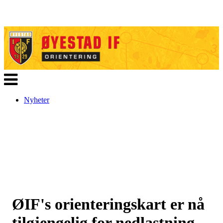
Veksle
navigasjon
Nyheter
ØIF's orienteringskart er nå
tilgjengelig for nedlastning