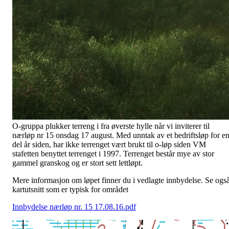
O-gruppa plukker terreng i fra øverste hylle når vi inviterer til
nærløp nr 15 onsdag 17 august. Med unntak av et bedriftsløp for e
del år siden, har ikke terrenget vært brukt til o-løp siden VM
stafetten benyttet terrenget i 1997. Terrenget består mye av stor
gammel granskog og er stort sett lettløpt.
Mere informasjon om løpet finner du i vedlagte innbydelse. Se ogs
kartutsnitt som er typisk for området
Innbydelse nærløp nr. 15 17.08.16.pdf