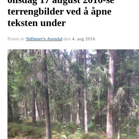
terrengbilder ved å åpne
teksten under
Postet av
Stifinner'n Arendal
den
4. aug 2016