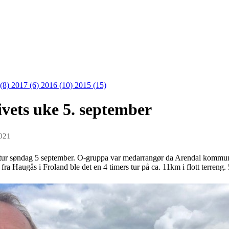
 (8)
2017 (6)
2016 (10)
2015 (15)
ivets uke 5. september
2021
gtur søndag 5 september. O-gruppa var medarrangør da Arendal kommune i
fra Haugås i Froland ble det en 4 timers tur på ca. 11km i flott terre