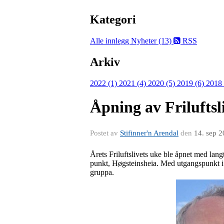
Kategori
Alle innlegg
Nyheter (13)
RSS
Arkiv
2022 (1)
2021 (4)
2020 (5)
2019 (6)
2018
Åpning av Friluftsl
Postet av
Stifinner'n Arendal
den
14. sep 
Årets Friluftslivets uke ble åpnet med lan
punkt, Høgsteinsheia. Med utgangspunkt i 
gruppa.