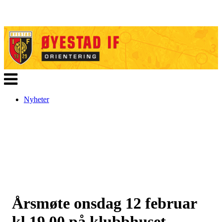
Veksle
navigasjon
Nyheter
Årsmøte onsdag 12 februar
kl.19.00 på klubbhuset