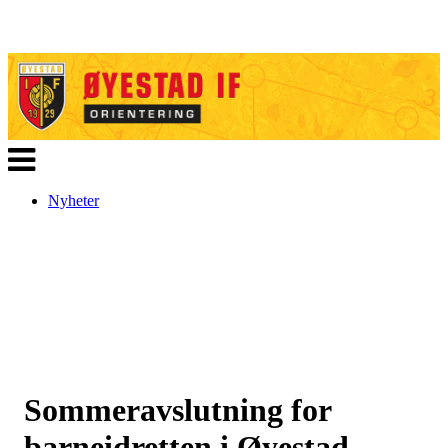
Veksle
navigasjon
Nyheter
Sommeravslutning for
barneidretten i Øyestad