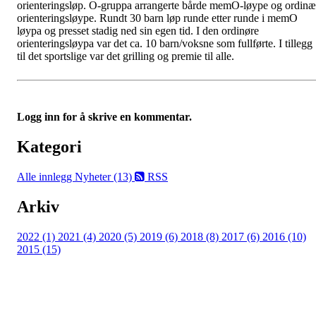
orienteringsløp. O-gruppa arrangerte bårde memO-løype og ordinæ
orienteringsløype. Rundt 30 barn løp runde etter runde i memO
løypa og presset stadig ned sin egen tid. I den ordinøre
orienteringsløypa var det ca. 10 barn/voksne som fullførte. I tillegg
til det sportslige var det grilling og premie til alle.
Logg inn for å skrive en kommentar.
Kategori
Alle innlegg
Nyheter (13)
RSS
Arkiv
2022 (1)
2021 (4)
2020 (5)
2019 (6)
2018 (8)
2017 (6)
2016 (10)
2015 (15)