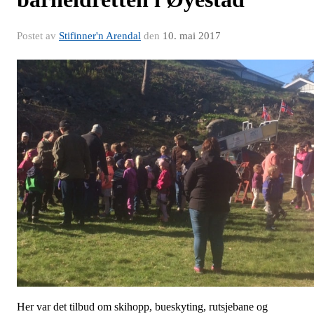
Postet av
Stifinner'n Arendal
den
10. mai 2017
Her var det tilbud om skihopp, bueskyting, rutsjebane og